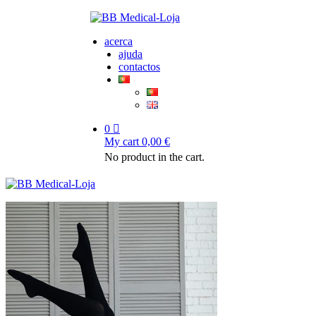
acerca
ajuda
contactos
0
My cart
0,00
€
No product in the cart.