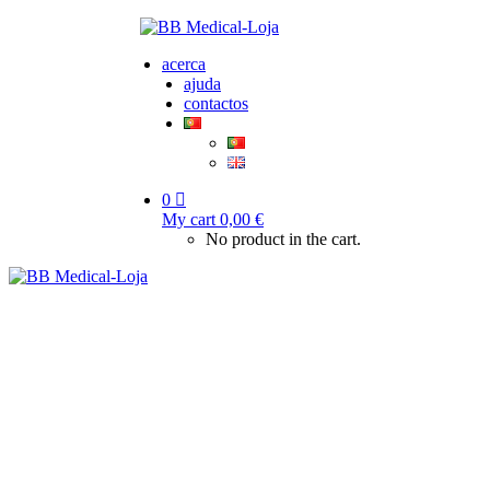
acerca
ajuda
contactos
0
My cart
0,00
€
No product in the cart.