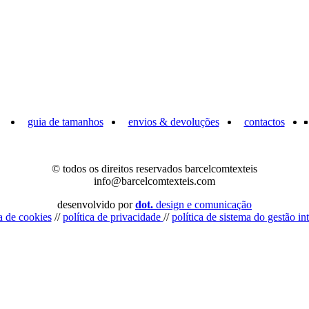
guia de tamanhos
envios & devoluções
contactos
© todos os direitos reservados barcelcomtexteis
info@barcelcomtexteis.com
desenvolvido por
dot.
design e comunicação
ca de cookies
//
política de privacidade
//
política de sistema do gestão in