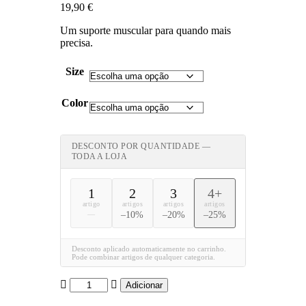
19,90
€
Um suporte muscular para quando mais
precisa.
Size
Color
DESCONTO POR QUANTIDADE —
TODA A LOJA
1
2
3
4+
artigo
artigos
artigos
artigos
—
–10%
–20%
–25%
Desconto aplicado automaticamente no carrinho.
Pode combinar artigos de qualquer categoria.
Quantidade
Adicionar
de