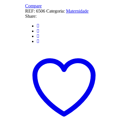
Medical
Compression
Compare
Stockings
REF:
6506
Categoria:
Maternidade
ATU
Share: