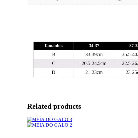
Tamanhos
34-37
37-3
B
33-39cm
35.5-40
C
20.5-24.5cm
22.5-26
D
21-23cm
23-25
Related products