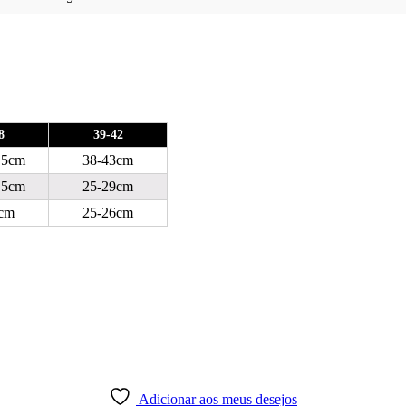
8
39-42
.5cm
38-43cm
.5cm
25-29cm
cm
25-26cm
Adicionar aos meus desejos