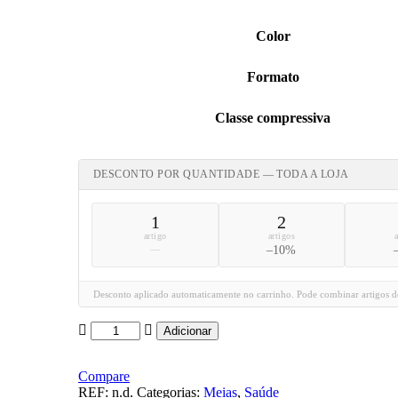
Color
Formato
Classe compressiva
DESCONTO POR QUANTIDADE — TODA A LOJA
1
2
artigo
artigos
—
–10%
Desconto aplicado automaticamente no carrinho. Pode combinar artigos de
Quantidade
Adicionar
de
Medical
Compression
Compare
Therapeutic
REF:
n.d.
Categorias:
Meias
,
Saúde