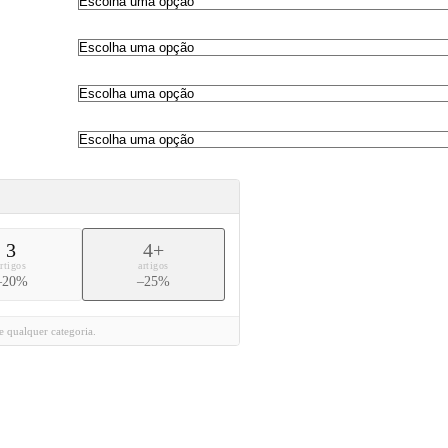
3
4+
artigos
artigos
–20%
–25%
 qualquer categoria.