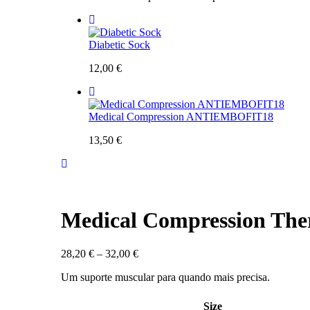
Diabetic Sock
12,00
€
Medical Compression ANTIEMBOFIT18
13,50
€
Medical Compression The
Price
28,20
€
–
32,00
€
range:
Um suporte muscular para quando mais precisa.
28,20 €
through
32,00 €
Size